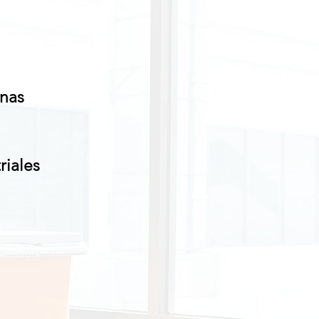
anas
riales