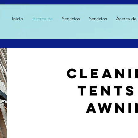
Inicio
Acerca de
Servicios
Servicios
Acerca de
Cleani
tents
awni